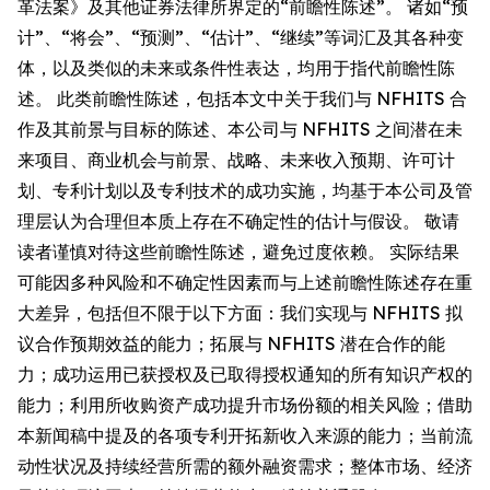
革法案》及其他证券法律所界定的“前瞻性陈述”。 诸如“预
计”、“将会”、“预测”、“估计”、“继续”等词汇及其各种变
体，以及类似的未来或条件性表达，均用于指代前瞻性陈
述。 此类前瞻性陈述，包括本文中关于我们与 NFHITS 合
作及其前景与目标的陈述、本公司与 NFHITS 之间潜在未
来项目、商业机会与前景、战略、未来收入预期、许可计
划、专利计划以及专利技术的成功实施，均基于本公司及管
理层认为合理但本质上存在不确定性的估计与假设。 敬请
读者谨慎对待这些前瞻性陈述，避免过度依赖。 实际结果
可能因多种风险和不确定性因素而与上述前瞻性陈述存在重
大差异，包括但不限于以下方面：我们实现与 NFHITS 拟
议合作预期效益的能力；拓展与 NFHITS 潜在合作的能
力；成功运用已获授权及已取得授权通知的所有知识产权的
能力；利用所收购资产成功提升市场份额的相关风险；借助
本新闻稿中提及的各项专利开拓新收入来源的能力；当前流
动性状况及持续经营所需的额外融资需求；整体市场、经济